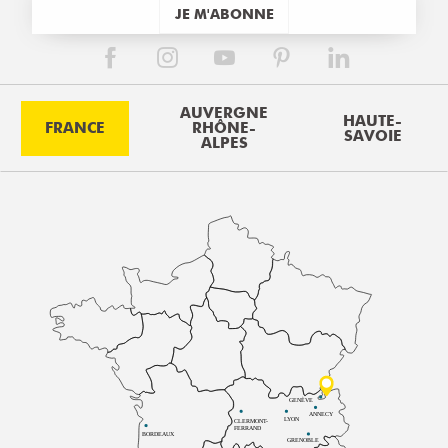
JE M'ABONNE
AUVERGNE
HAUTE-
FRANCE
RHÔNE-
SAVOIE
ALPES
GENÈVE
ANNECY
LYON
CLERMONT-
FERRAND
BORDEAUX
GRENOBLE