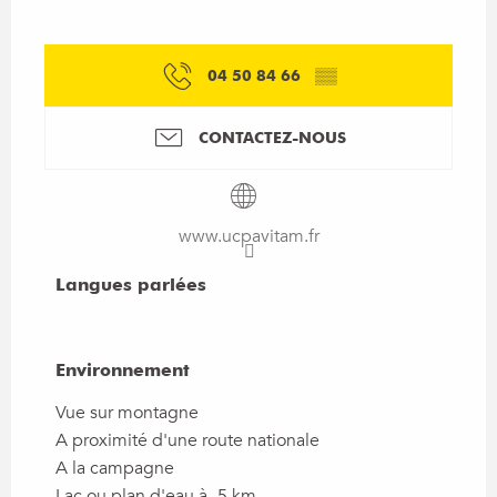
04 50 84 66
▒▒
CONTACTEZ-NOUS
www.ucpavitam.fr
Langues parlées
Langues parlées
Environnement
Environnement
Vue sur montagne
A proximité d'une route nationale
A la campagne
Lac ou plan d'eau à -5 km