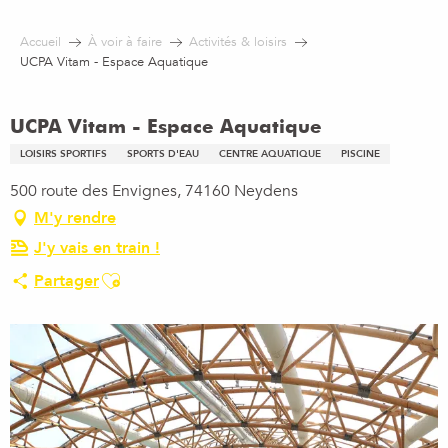
Aller
au
Accueil
À voir à faire
Activités & loisirs
contenu
UCPA Vitam - Espace Aquatique
principal
UCPA Vitam - Espace Aquatique
LOISIRS SPORTIFS
SPORTS D'EAU
CENTRE AQUATIQUE
PISCINE
500 route des Envignes, 74160 Neydens
M'y rendre
J'y vais en train !
Ajouter aux favoris
Partager