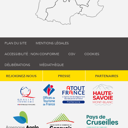
PLAN DU SITE
MENTIONS LÉGALES
ACCESSIBILITÉ : NON CONFORME
CGV
COOKIES
DÉLIBÉRATIONS
MÉDIATHÈQUE
REJOIGNEZ-NOUS
PRESSE
PARTENAIRES
Qualité tourisme (s'ouvre dans une nouvelle fenêtre)
Office de tourisme de France (s'ouvre d
Atout France (s'ouvre dans une
Annemasse Agglo (s'ouvre dans une nouvelle fenêtre)
Communauté de communes du Genévois 
Communauté de commu