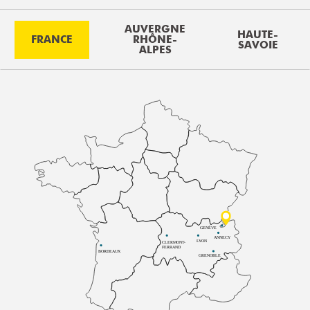
AUVERGNE
HAUTE-
FRANCE
RHÔNE-
SAVOIE
ALPES
GENÈVE
ANNECY
LYON
CLERMONT-
FERRAND
BORDEAUX
GRENOBLE