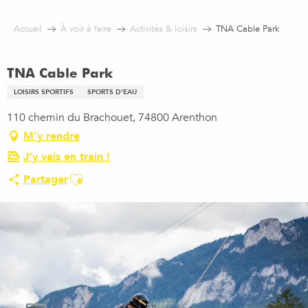
Aller
au
Accueil
À voir à faire
Activités & loisirs
TNA Cable Park
contenu
principal
TNA Cable Park
LOISIRS SPORTIFS
SPORTS D'EAU
110 chemin du Brachouet, 74800 Arenthon
M'y rendre
J'y vais en train !
Ajouter aux favoris
Partager