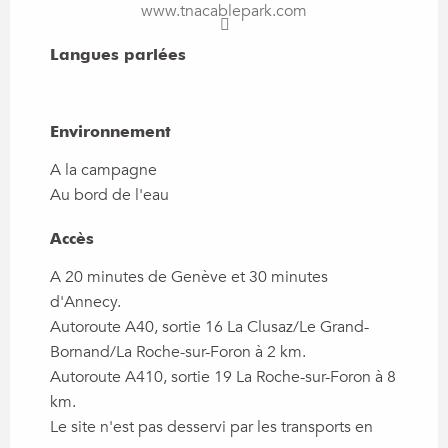
www.tnacablepark.com
Langues parlées
Langues parlées
Environnement
Environnement
A la campagne
Au bord de l'eau
Accès
Accès
A 20 minutes de Genève et 30 minutes
d'Annecy.
Autoroute A40, sortie 16 La Clusaz/Le Grand-
Bornand/La Roche-sur-Foron à 2 km.
Autoroute A410, sortie 19 La Roche-sur-Foron à 8
km.
Le site n'est pas desservi par les transports en