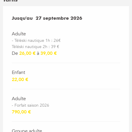
Du
Jusqu'au
4 avril 2026
27 septembre 2026
au
27 septembre 2026
Adulte
- Téléski nautique 1h : 26€
Téléski nautique 2h : 39 €
De
26,00 €
à
39,00 €
Enfant
22,00 €
Adulte
- Forfait saison 2026
790,00 €
Groupe adulte