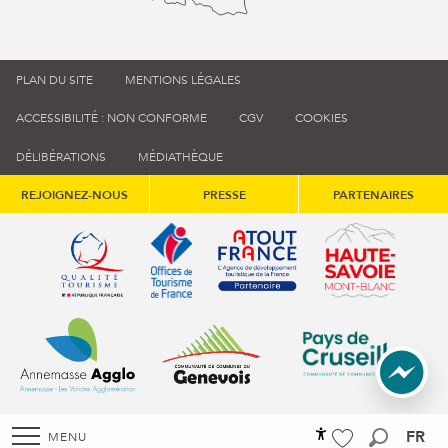
PLAN DU SITE
MENTIONS LÉGALES
ACCESSIBILITÉ : NON CONFORME
CGV
COOKIES
DÉLIBÉRATIONS
MÉDIATHÈQUE
REJOIGNEZ-NOUS
PRESSE
PARTENAIRES
Qualité tourisme (s'ouvre dans une nouvelle fenêtre)
Office de tourisme de France (s'ouvre d
Atout France (s'ouvre dans une
Annemasse Agglo (s'ouvre dans une nouvelle fenêtre)
Communauté de communes du Genévois 
Communauté de commu
FR
MENU