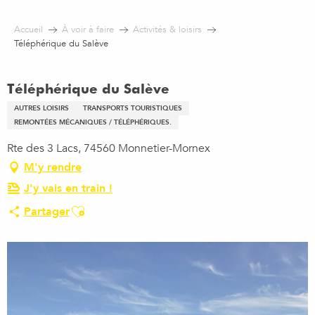
Aller
au
Accueil
À voir à faire
Activités & loisirs
contenu
Téléphérique du Salève
principal
Téléphérique du Salève
AUTRES LOISIRS
TRANSPORTS TOURISTIQUES
REMONTÉES MÉCANIQUES / TÉLÉPHÉRIQUES.
Rte des 3 Lacs, 74560 Monnetier-Mornex
M'y rendre
J'y vais en train !
Ajouter aux favoris
Partager