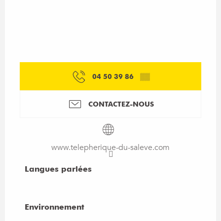
04 50 39 86
▒▒
CONTACTEZ-NOUS
www.telepherique-du-saleve.com
Langues parlées
Langues parlées
Environnement
Environnement