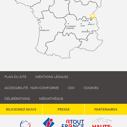
GENÈVE
ANNECY
LYON
CLERMONT-
FERRAND
BORDEAUX
GRENOBLE
PLAN DU SITE
MENTIONS LÉGALES
ACCESSIBILITÉ : NON CONFORME
CGV
COOKIES
DÉLIBÉRATIONS
MÉDIATHÈQUE
REJOIGNEZ-NOUS
PRESSE
PARTENAIRES
Qualité tourisme (s'ouvre dans une nouvelle fenêtre)
Office de tourisme de France (s'ouvre d
Atout France (s'ouvre dans une