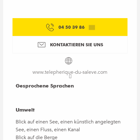
04 50 39 86
▒▒
KONTAKTIEREN SIE UNS
www.telepherique-du-saleve.com
Gesprochene Sprachen
Gesprochene Sprachen
Umwelt
Umwelt
Blick auf einen See, einen künstlich angelegten
See, einen Fluss, einen Kanal
Blick auf die Berge