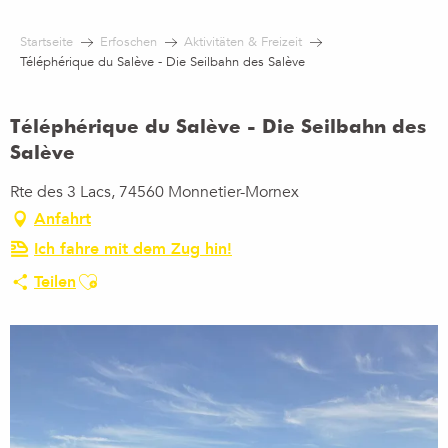
Aller
au
Startseite
Erfoschen
Aktivitäten & Freizeit
contenu
Téléphérique du Salève - Die Seilbahn des Salève
principal
Téléphérique du Salève - Die Seilbahn des
Salève
Rte des 3 Lacs, 74560 Monnetier-Mornex
Anfahrt
Ich fahre mit dem Zug hin!
Ajouter aux favoris
Teilen