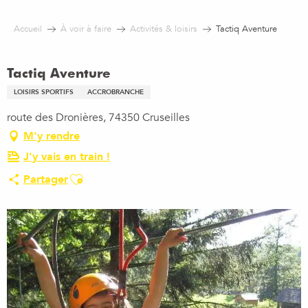
Aller
au
Accueil
À voir à faire
Activités & loisirs
Tactiq Aventure
contenu
principal
Tactiq Aventure
LOISIRS SPORTIFS
ACCROBRANCHE
route des Dronières, 74350 Cruseilles
M'y rendre
J'y vais en train !
Ajouter aux favoris
Partager