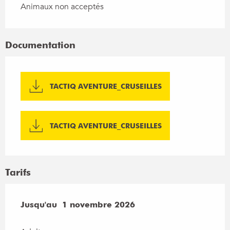
Animaux non acceptés
Documentation
TACTIQ AVENTURE_CRUSEILLES
TACTIQ AVENTURE_CRUSEILLES
Tarifs
Du
Jusqu'au
4 avril 2026
1 novembre 2026
au
1 novembre 2026