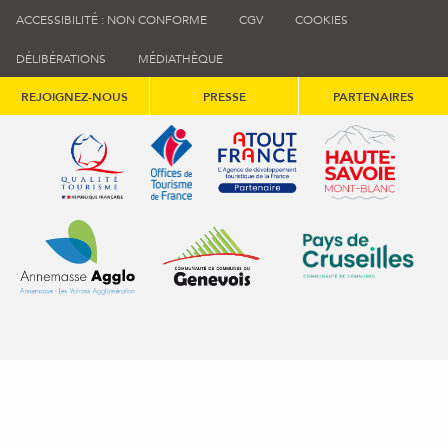
ACCESSIBILITÉ : NON CONFORME
CGV
COOKIES
DÉLIBÉRATIONS
MÉDIATHÈQUE
REJOIGNEZ-NOUS
PRESSE
PARTENAIRES
Qualité tourisme (s'ouvre dans une nouvelle fenêtre)
Office de tourisme de France (s'ouvre d
Atout France (s'ouvre dans une
Annemasse Agglo (s'ouvre dans une nouvelle fenêtre)
Communauté de communes du Genévois 
Communauté de commu