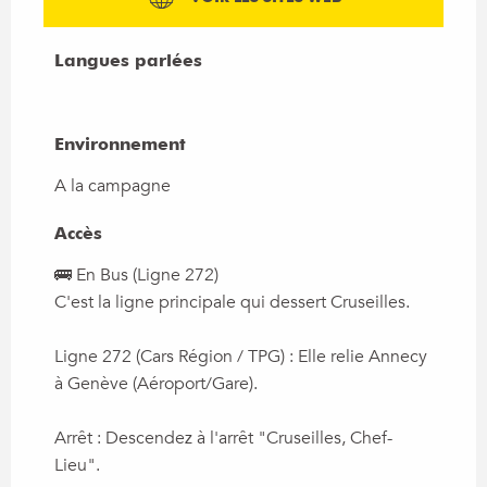
Langues parlées
Langues parlées
Environnement
Environnement
A la campagne
Accès
Accès
🚌 En Bus (Ligne 272)
C'est la ligne principale qui dessert Cruseilles.
Ligne 272 (Cars Région / TPG) : Elle relie Annecy
à Genève (Aéroport/Gare).
Arrêt : Descendez à l'arrêt "Cruseilles, Chef-
Lieu".