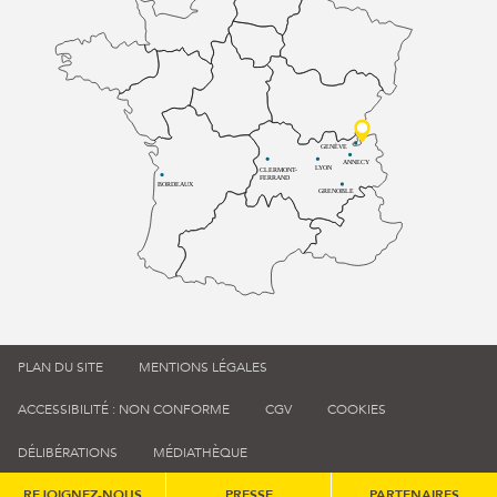
GENÈVE
ANNECY
LYON
CLERMONT-
FERRAND
BORDEAUX
GRENOBLE
PLAN DU SITE
MENTIONS LÉGALES
ACCESSIBILITÉ : NON CONFORME
CGV
COOKIES
DÉLIBÉRATIONS
MÉDIATHÈQUE
REJOIGNEZ-NOUS
PRESSE
PARTENAIRES