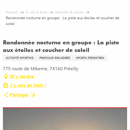
Aller
au
Accueil
À voir à faire
Activités & loisirs
contenu
Randonnée nocturne en groupe : La piste aux étoiles et coucher de
principal
soleil
Randonnée nocturne en groupe : La piste
aux étoiles et coucher de soleil
ACTIVITÉ SPORTIVE
PRATIQUE ENCADRÉE
SPORTS PÉDESTRES
775 route de Mikerne, 74160 Présilly
M'y rendre
J'y vais en train !
Ajouter aux favoris
Partager