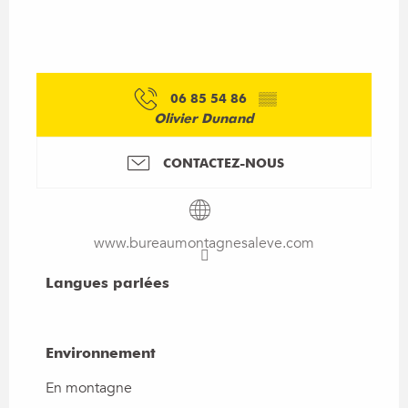
06 85 54 86
▒▒
Olivier Dunand
CONTACTEZ-NOUS
www.bureaumontagnesaleve.com
Langues parlées
Langues parlées
Environnement
Environnement
En montagne