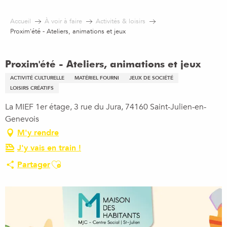
Aller
au
Accueil
À voir à faire
Activités & loisirs
contenu
Proxim'été - Ateliers, animations et jeux
principal
Proxim'été - Ateliers, animations et jeux
ACTIVITÉ CULTURELLE
MATÉRIEL FOURNI
JEUX DE SOCIÉTÉ
LOISIRS CRÉATIFS
La MIEF 1er étage, 3 rue du Jura, 74160 Saint-Julien-en-
Genevois
M'y rendre
J'y vais en train !
Ajouter aux favoris
Partager