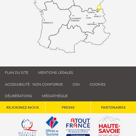
GENÈVE
ANNECY
LYON
CLERMONT-
FERRAND
BORDEAUX
GRENOBLE
PLAN DU SITE
MENTIONS LÉGALES
ACCESSIBILITÉ : NON CONFORME
CGV
COOKIES
DÉLIBÉRATIONS
MÉDIATHÈQUE
REJOIGNEZ-NOUS
PRESSE
PARTENAIRES
Qualité tourisme (s'ouvre dans une nouvelle fenêtre)
Office de tourisme de France (s'ouvre d
Atout France (s'ouvre dans une