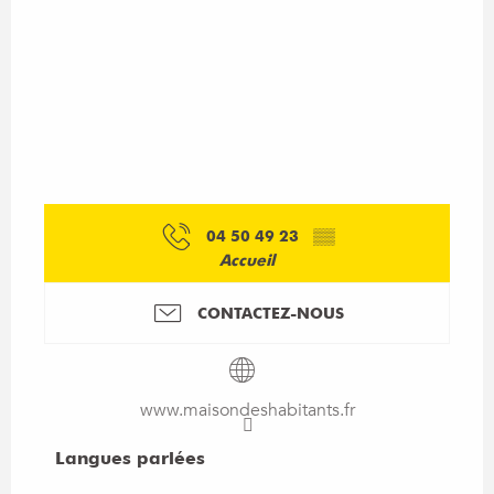
04 50 49 23
▒▒
Accueil
CONTACTEZ-NOUS
www.maisondeshabitants.fr
Langues parlées
Langues parlées