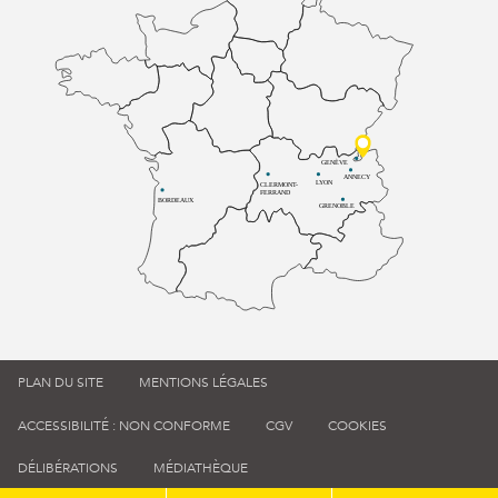
GENÈVE
ANNECY
LYON
CLERMONT-
FERRAND
BORDEAUX
GRENOBLE
PLAN DU SITE
MENTIONS LÉGALES
ACCESSIBILITÉ : NON CONFORME
CGV
COOKIES
DÉLIBÉRATIONS
MÉDIATHÈQUE