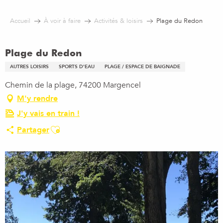
Aller
au
Accueil
À voir à faire
Activités & loisirs
Plage du Redon
contenu
principal
Plage du Redon
AUTRES LOISIRS
SPORTS D'EAU
PLAGE / ESPACE DE BAIGNADE
Chemin de la plage, 74200 Margencel
M'y rendre
J'y vais en train !
Ajouter aux favoris
Partager