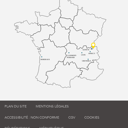
GENÈVE
ANNECY
LYON
CLERMONT-
FERRAND
BORDEAUX
GRENOBLE
PLAN DU SITE
MENTIONS LÉGALES
ACCESSIBILITÉ : NON CONFORME
CGV
COOKIES