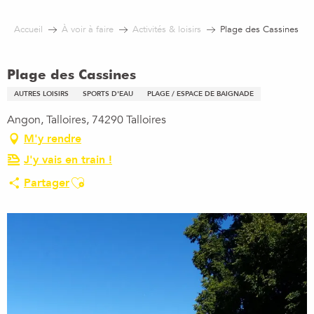
Aller
au
Accueil
À voir à faire
Activités & loisirs
Plage des Cassines
contenu
principal
Plage des Cassines
AUTRES LOISIRS
SPORTS D'EAU
PLAGE / ESPACE DE BAIGNADE
Angon, Talloires, 74290 Talloires
M'y rendre
J'y vais en train !
Ajouter aux favoris
Partager