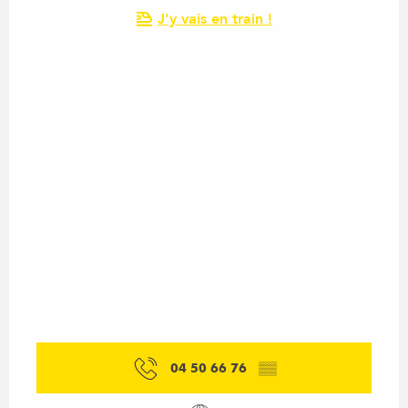
J'y vais en train !
04 50 66 76
▒▒