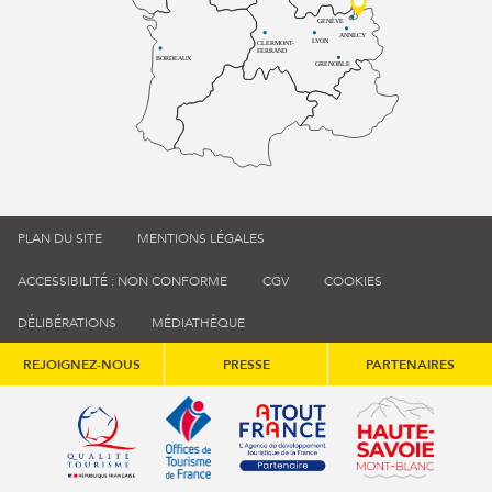
GENÈVE
ANNECY
LYON
CLERMONT-
FERRAND
BORDEAUX
GRENOBLE
PLAN DU SITE
MENTIONS LÉGALES
ACCESSIBILITÉ : NON CONFORME
CGV
COOKIES
DÉLIBÉRATIONS
MÉDIATHÈQUE
REJOIGNEZ-NOUS
PRESSE
PARTENAIRES
Qualité tourisme (s'ouvre dans une nouvelle fenêtre)
Office de tourisme de France (s'ouvre d
Atout France (s'ouvre dans une