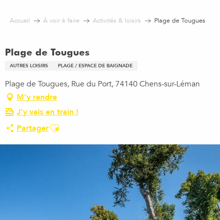
Aller
au
Accueil
À voir à faire
Activités & loisirs
Plage de Tougues
contenu
principal
Plage de Tougues
AUTRES LOISIRS
PLAGE / ESPACE DE BAIGNADE
Plage de Tougues, Rue du Port, 74140 Chens-sur-Léman
M'y rendre
J'y vais en train !
Ajouter aux favoris
Partager