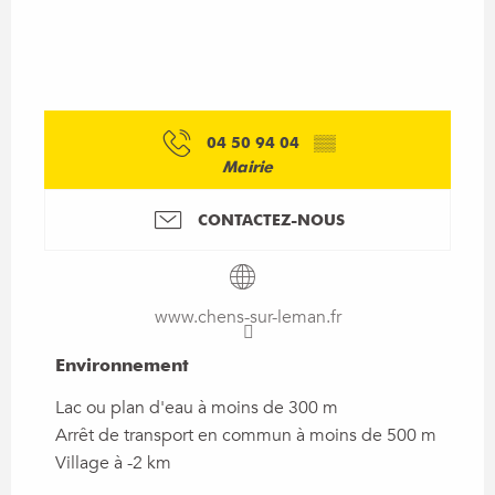
04 50 94 04
▒▒
Mairie
CONTACTEZ-NOUS
www.chens-sur-leman.fr
Environnement
Environnement
Lac ou plan d'eau à moins de 300 m
Arrêt de transport en commun à moins de 500 m
Village à -2 km