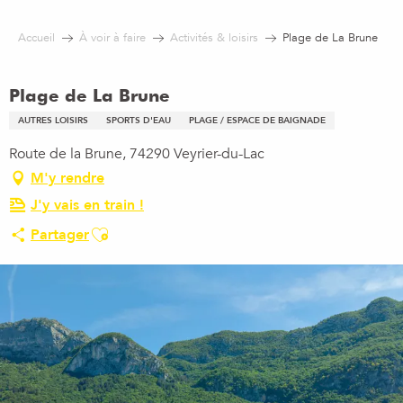
Aller
au
Accueil
À voir à faire
Activités & loisirs
Plage de La Brune
contenu
principal
Plage de La Brune
AUTRES LOISIRS
SPORTS D'EAU
PLAGE / ESPACE DE BAIGNADE
Route de la Brune, 74290 Veyrier-du-Lac
M'y rendre
J'y vais en train !
Ajouter aux favoris
Partager