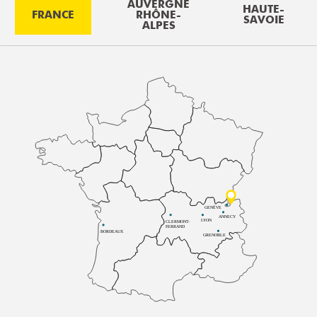
AUVERGNE
HAUTE-
FRANCE
RHÔNE-
SAVOIE
ALPES
GENÈVE
ANNECY
LYON
CLERMONT-
FERRAND
BORDEAUX
GRENOBLE