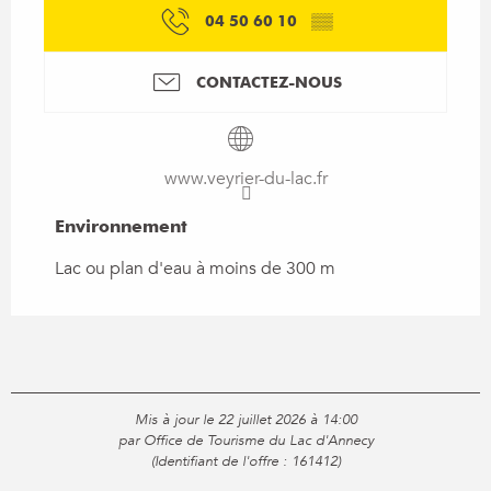
04 50 60 10
▒▒
CONTACTEZ-NOUS
www.veyrier-du-lac.fr
Environnement
Environnement
Lac ou plan d'eau à moins de 300 m
Mis à jour le 22 juillet 2026 à 14:00
par Office de Tourisme du Lac d'Annecy
(Identifiant de l'offre :
161412
)