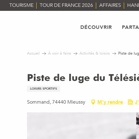
Aller
TOURISME
TOUR DE FRANCE 2026
AFFAIRES
HAN
au
contenu
principal
DÉCOUVRIR
PART
Accueil
À voir à faire
Activités & loisirs
Piste de l
Piste de luge du Télé
LOISIRS SPORTIFS
Sommand, 74440 Mieussy
M'y rendre
J