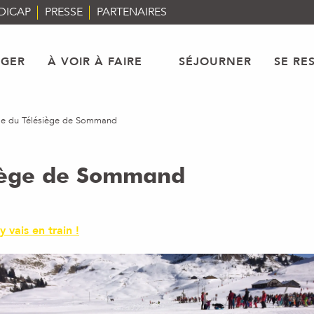
DICAP
PRESSE
PARTENAIRES
AGER
À VOIR À FAIRE
SÉJOURNER
SE RE
uge du Télésiège de Sommand
siège de Sommand
'y vais en train !