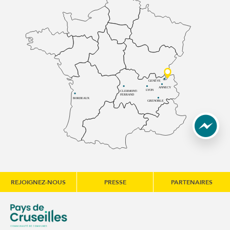
GENÈVE
ANNECY
LYON
CLERMONT-
FERRAND
BORDEAUX
GRENOBLE
REJOIGNEZ-NOUS
PRESSE
PARTENAIRES
une nouvelle fenêtre)
e communes du Genévois (s'ouvre dans une nouvelle fenêtre
Communauté de communes du Pays de Cruseilles (s'ouvre 