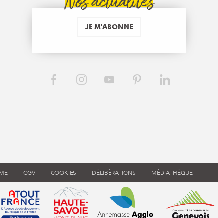
Nos actualités
JE M'ABONNE
RME
CGV
COOKIES
DÉLIBÉRATIONS
MÉDIATHÈQUE
ouvre dans une nouvelle fenêtre)
 de tourisme de France (s'ouvre dans une nouvelle fenêtre)
Atout France (s'ouvre dans une nouvelle fenêtre)
Annemasse Agglo (s'ouvre dans 
Communauté d