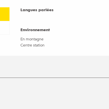
Langues parlées
Langues parlées
Environnement
Environnement
En montagne
Centre station