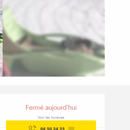
Ouverture et coordon
Fermé aujourd'hui
Voir les horaires
04 50 34 25
▒▒