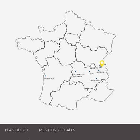
GENÈVE
ANNECY
LYON
CLERMONT-
FERRAND
BORDEAUX
GRENOBLE
PLAN DU SITE
MENTIONS LÉGALES