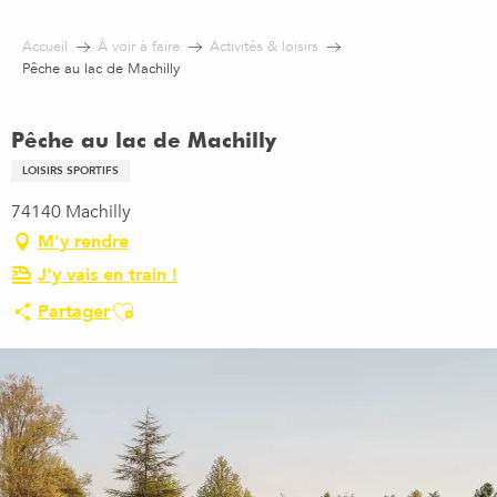
Aller
au
Accueil
À voir à faire
Activités & loisirs
contenu
Pêche au lac de Machilly
principal
Pêche au lac de Machilly
LOISIRS SPORTIFS
74140 Machilly
M'y rendre
J'y vais en train !
Ajouter aux favoris
Partager