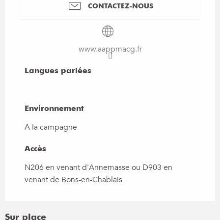
CONTACTEZ-NOUS
www.aappmacg.fr
Langues parlées
Langues parlées
Environnement
Environnement
A la campagne
Accès
Accès
N206 en venant d'Annemasse ou D903 en
venant de Bons-en-Chablais
Sur place