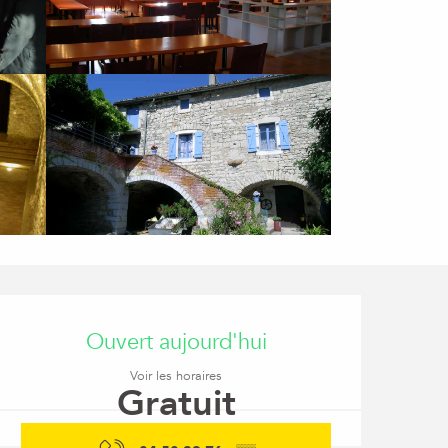
Ouverture et coordon
Ouvert aujourd'hui
Voir les horaires
Gratuit