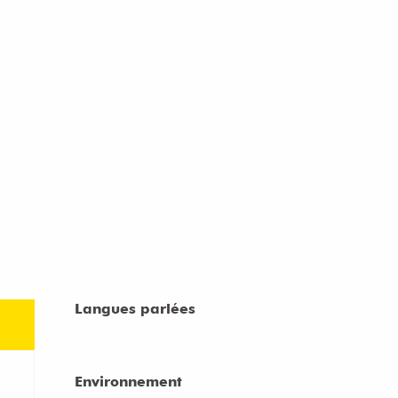
Langues parlées
Langues parlées
Environnement
Environnement