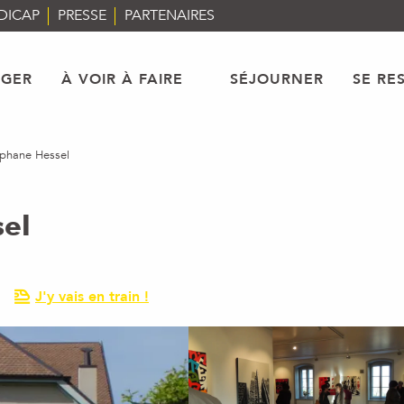
DICAP
PRESSE
PARTENAIRES
AGER
À VOIR À FAIRE
SÉJOURNER
SE RE
éphane Hessel
sel
J'y vais en train !