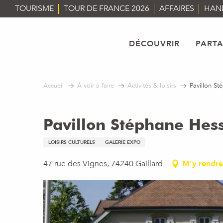
Aller
TOURISME
TOUR DE FRANCE 2026
AFFAIRES
HAN
au
contenu
principal
DÉCOUVRIR
PART
Accueil
À voir à faire
Activités & loisirs
Pavillon St
Pavillon Stéphane Hes
LOISIRS CULTURELS
GALERIE EXPO
47 rue des Vignes, 74240 Gaillard
M'y rendre