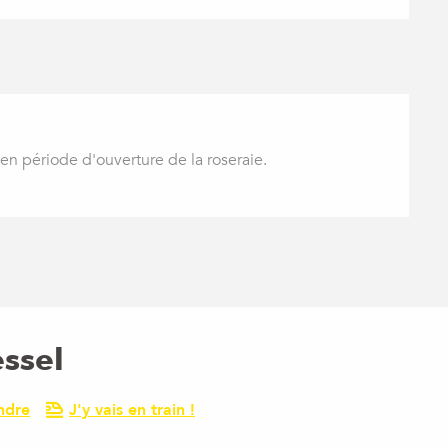
en période d'ouverture de la roseraie.
ssel
ndre
J'y vais en train !