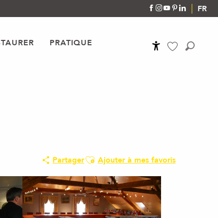
FR
STAURER
PRATIQUE
Accessibilité
Recher
Voir les favoris
Ajouter aux favoris
Partager
Ajouter à mes favoris