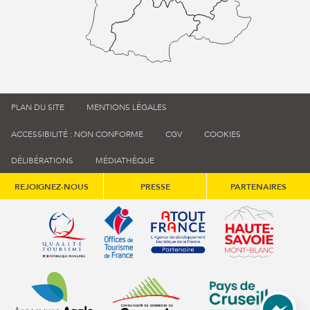
PLAN DU SITE
MENTIONS LÉGALES
ACCESSIBILITÉ : NON CONFORME
CGV
COOKIES
DÉLIBÉRATIONS
MÉDIATHÈQUE
REJOIGNEZ-NOUS
PRESSE
PARTENAIRES
Qualité tourisme (s'ouvre dans une nouvelle fenêtre)
Office de tourisme de France (s'ouvre d
Atout France (s'ouvre dans une
Annemasse Agglo (s'ouvre dans une nouvelle fenêtre)
Communauté de communes du Genévois 
Communauté de commu