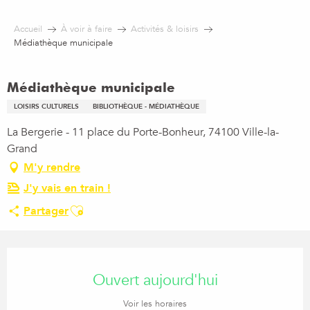
Aller
au
Accueil
À voir à faire
Activités & loisirs
contenu
Médiathèque municipale
principal
Médiathèque municipale
LOISIRS CULTURELS
BIBLIOTHÈQUE - MÉDIATHÈQUE
La Bergerie - 11 place du Porte-Bonheur, 74100 Ville-la-
Grand
M'y rendre
J'y vais en train !
Ajouter aux favoris
Partager
Ouverture et coordonnées
Ouvert aujourd'hui
Voir les horaires