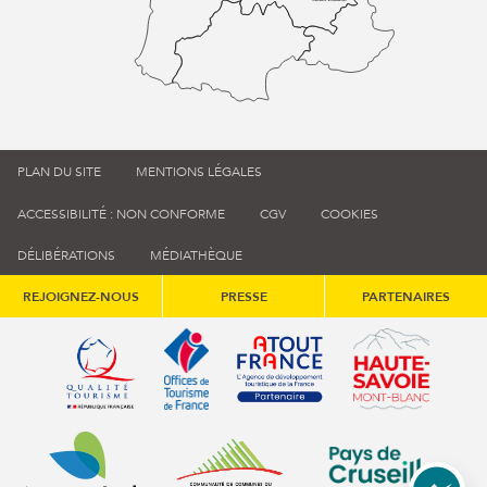
PLAN DU SITE
MENTIONS LÉGALES
ACCESSIBILITÉ : NON CONFORME
CGV
COOKIES
DÉLIBÉRATIONS
MÉDIATHÈQUE
REJOIGNEZ-NOUS
PRESSE
PARTENAIRES
Qualité tourisme (s'ouvre dans une nouvelle fenêtre)
Office de tourisme de France (s'ouvre d
Atout France (s'ouvre dans une
Annemasse Agglo (s'ouvre dans une nouvelle fenêtre)
Communauté de communes du Genévois 
Communauté de commu