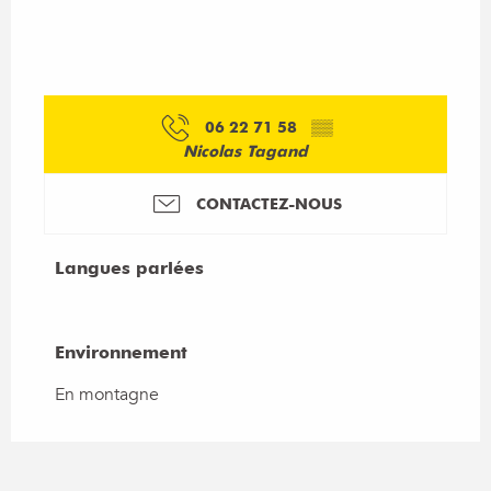
06 22 71 58
▒▒
Nicolas Tagand
CONTACTEZ-NOUS
Langues parlées
Langues parlées
Environnement
Environnement
En montagne