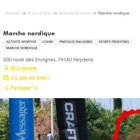
Aller
au
Accueil
À voir à faire
Activités & loisirs
Marche nordique
contenu
principal
Marche nordique
ACTIVITÉ SPORTIVE
COURS
PRATIQUE ENCADRÉE
SPORTS PÉDESTRES
MARCHE NORDIQUE
500 route des Envignes, 74160 Neydens
M'y rendre
J'y vais en train !
Ajouter aux favoris
Partager