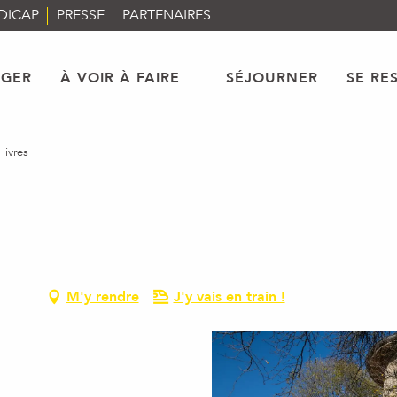
DICAP
PRESSE
PARTENAIRES
AGER
À VOIR À FAIRE
SÉJOURNER
SE RE
livres
M'y rendre
J'y vais en train !