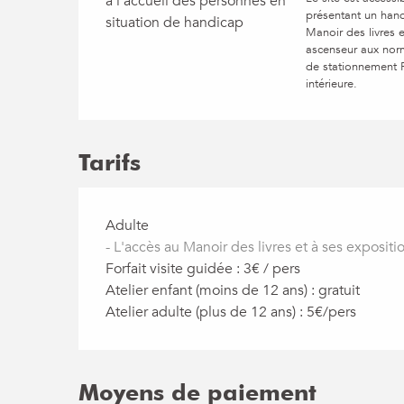
à l’accueil des personnes en
présentant un han
situation de handicap
Manoir des livres 
ascenseur aux nor
de stationnement 
intérieure.
Tarifs
Tarifs 2026
Adulte
- L'accès au Manoir des livres et à ses expositio
Forfait visite guidée : 3€ / pers
Atelier enfant (moins de 12 ans) : gratuit
Atelier adulte (plus de 12 ans) : 5€/pers
Moyens de paiement