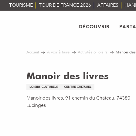
Aller
TOURISME
TOUR DE FRANCE 2026
AFFAIRES
HAN
au
contenu
principal
DÉCOUVRIR
PART
Accueil
À voir à faire
Activités & loisirs
Manoir des 
Manoir des livres
LOISIRS CULTURELS
CENTRE CULTUREL
Manoir des livres, 91 chemin du Château, 74380
Lucinges