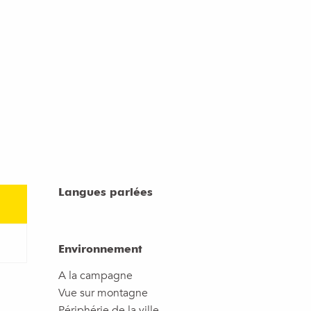
Langues parlées
Langues parlées
Environnement
Environnement
A la campagne
Vue sur montagne
Périphérie de la ville