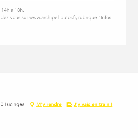
 14h à 18h.
dez-vous sur www.archipel-butor.fr, rubrique "Infos
80 Lucinges
M'y rendre
J'y vais en train !