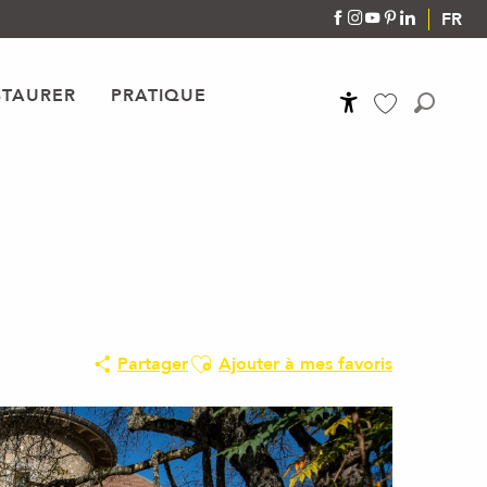
FR
STAURER
PRATIQUE
Accessibilité
Recher
Voir les favoris
Ajouter aux favoris
Partager
Ajouter à mes favoris