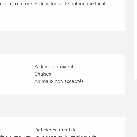
 à la culture et de valoriser le patrimoine local,...
Parking à proximité
Chaises
Animaux non acceptés
e
Déficience mentale
ible aux personnes
Le personnel est formé et s'adapte