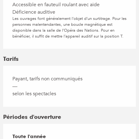
Accessible en fauteuil roulant avec aide
Déficience auditive
Les ouvrages font généralement l’objet d’un surtitrage. Pour les
personnes malentendantes, une boucle magnétique est
disponible dans la salle de l’Opéra des Nations. Pour en
bénéficier, il suffit de mettre l’appareil auditif sur la position T.
Tarifs
Payant, tarifs non communiqués
—
selon les spectacles
Périodes d'ouverture
Toute l'année
Toute l'année