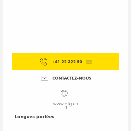
+41 22 322 50
▒▒
CONTACTEZ-NOUS
www.gtg.ch
Langues parlées
Langues parlées