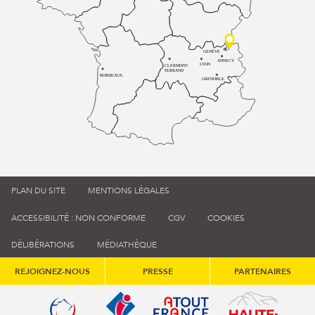
GENÈVE
ANNECY
LYON
CLERMONT-
FERRAND
BORDEAUX
GRENOBLE
PLAN DU SITE
MENTIONS LÉGALES
ACCESSIBILITÉ : NON CONFORME
CGV
COOKIES
DÉLIBÉRATIONS
MÉDIATHÈQUE
REJOIGNEZ-NOUS
PRESSE
PARTENAIRES
Qualité tourisme (s'ouvre dans une nouvelle fenêtre)
Office de tourisme de France (s'ouvre d
Atout France (s'ouvre dans une