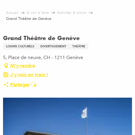
Aller
au
Accueil
À voir à faire
Activités & loisirs
contenu
Grand Théâtre de Genève
principal
Grand Théâtre de Genève
LOISIRS CULTURELS
DIVERTISSEMENT
THÉÂTRE
5, Place de neuve, CH - 1211 Genève
M'y rendre
J'y vais en train !
Ajouter aux favoris
Partager