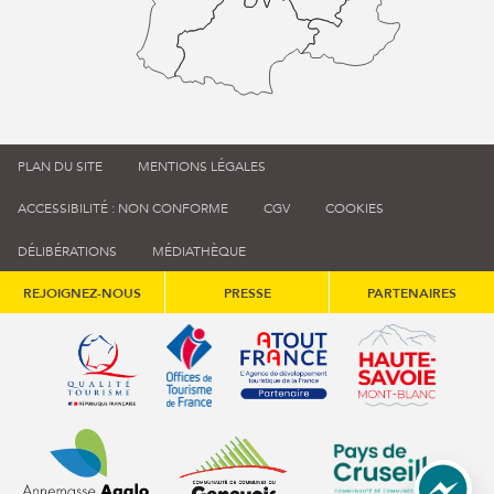
PLAN DU SITE
MENTIONS LÉGALES
ACCESSIBILITÉ : NON CONFORME
CGV
COOKIES
DÉLIBÉRATIONS
MÉDIATHÈQUE
REJOIGNEZ-NOUS
PRESSE
PARTENAIRES
Qualité tourisme (s'ouvre dans une nouvelle fenêtre)
Office de tourisme de France (s'ouvre d
Atout France (s'ouvre dans une
Annemasse Agglo (s'ouvre dans une nouvelle fenêtre)
Communauté de communes du Genévois 
Communauté de commu