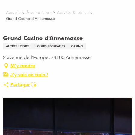
Aller
au
Accueil
À voir à faire
Activités & loisirs
contenu
Grand Casino d'Annemasse
principal
Grand Casino d'Annemasse
AUTRES LOISIRS
LOISIRS RÉCRÉATIFS
CASINO
2 avenue de l'Europe, 74100 Annemasse
M'y rendre
J'y vais en train !
Ajouter aux favoris
Partager