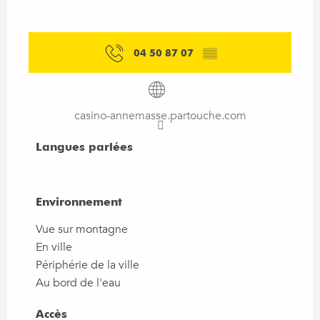
04 50 87 07
▒▒
casino-annemasse.partouche.com
Langues parlées
Langues parlées
Environnement
Environnement
Vue sur montagne
En ville
Périphérie de la ville
Au bord de l'eau
Accès
Accès