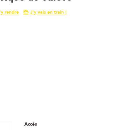
y rendre
J'y vais en train !
Accès
Accès