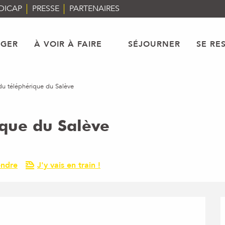
DICAP
PRESSE
PARTENAIRES
AGER
À VOIR À FAIRE
SÉJOURNER
SE RE
du téléphérique du Salève
ique du Salève
endre
J'y vais en train !