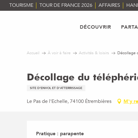
Aller
TOURISME
TOUR DE FRANCE 2026
AFFAIRES
HAN
au
contenu
principal
DÉCOUVRIR
PART
Accueil
À voir à faire
Activités & loisirs
Décollage 
Décollage du téléphér
SITE D'ENVOL ET D'ATTERRISSAGE
Le Pas de l'Echelle, 74100 Étrembières
M'y r
Description
Pratique : parapente
