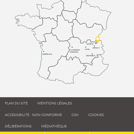
GENÈVE
ANNECY
LYON
CLERMONT-
FERRAND
BORDEAUX
GRENOBLE
PLAN DU SITE
MENTIONS LÉGALES
ACCESSIBILITÉ : NON CONFORME
CGV
COOKIES
DÉLIBÉRATIONS
MÉDIATHÈQUE