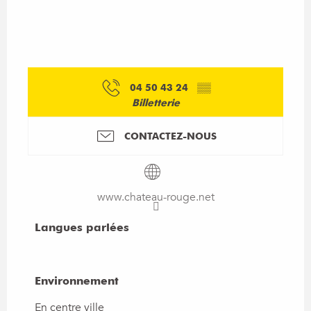
04 50 43 24
▒▒
Billetterie
CONTACTEZ-NOUS
www.chateau-rouge.net
Langues parlées
Langues parlées
Environnement
Environnement
En centre ville