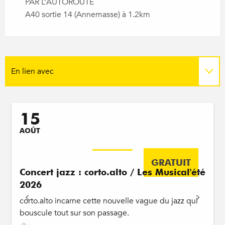
PAR L’AUTOROUTE
A40 sortie 14 (Annemasse) à 1.2km
En lien avec
Programme
Réservable
15
AOÛT
GRATUIT
Concert jazz : corto.alto / Les Musical'été
2026
corto.alto incarne cette nouvelle vague du jazz qui
bouscule tout sur son passage.