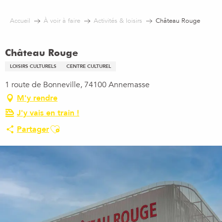
Aller
au
Accueil
À voir à faire
Activités & loisirs
Château Rouge
contenu
principal
Château Rouge
LOISIRS CULTURELS
CENTRE CULTUREL
1 route de Bonneville, 74100 Annemasse
M'y rendre
J'y vais en train !
Ajouter aux favoris
Partager