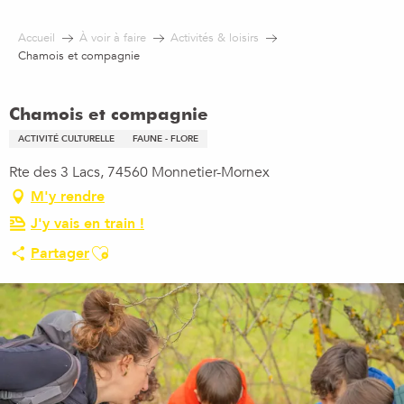
Aller
au
Accueil
À voir à faire
Activités & loisirs
contenu
Chamois et compagnie
principal
Chamois et compagnie
ACTIVITÉ CULTURELLE
FAUNE - FLORE
Rte des 3 Lacs, 74560 Monnetier-Mornex
M'y rendre
J'y vais en train !
Ajouter aux favoris
Partager