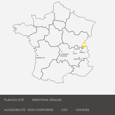
GENÈVE
ANNECY
LYON
CLERMONT-
FERRAND
BORDEAUX
GRENOBLE
PLAN DU SITE
MENTIONS LÉGALES
ACCESSIBILITÉ : NON CONFORME
CGV
COOKIES