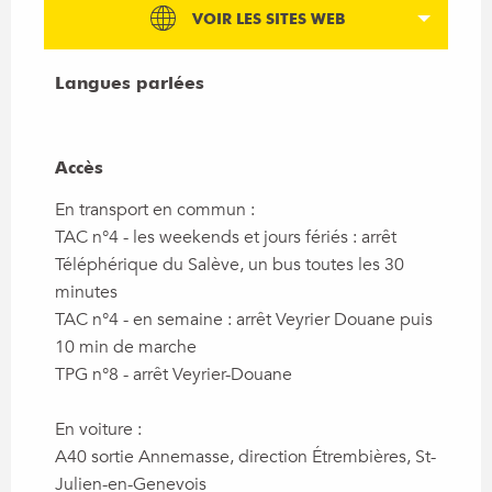
VOIR LES SITES WEB
Langues parlées
Langues parlées
Accès
Accès
En transport en commun :
TAC n°4 - les weekends et jours fériés : arrêt
Téléphérique du Salève, un bus toutes les 30
minutes
TAC n°4 - en semaine : arrêt Veyrier Douane puis
10 min de marche
TPG n°8 - arrêt Veyrier-Douane
En voiture :
A40 sortie Annemasse, direction Étrembières, St-
Julien-en-Genevois