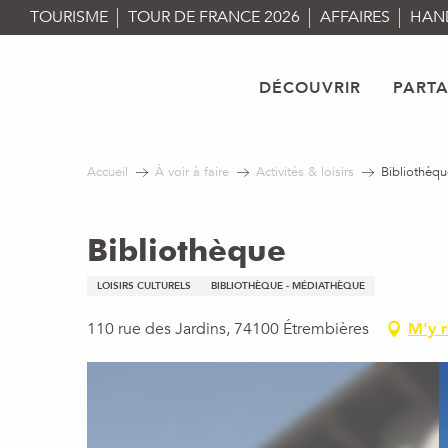
Aller
TOURISME
TOUR DE FRANCE 2026
AFFAIRES
HAN
au
contenu
principal
DÉCOUVRIR
PART
Accueil
À voir à faire
Activités & loisirs
Bibliothèqu
Bibliothèque
LOISIRS CULTURELS
BIBLIOTHÈQUE - MÉDIATHÈQUE
110 rue des Jardins, 74100 Étrembières
M'y 