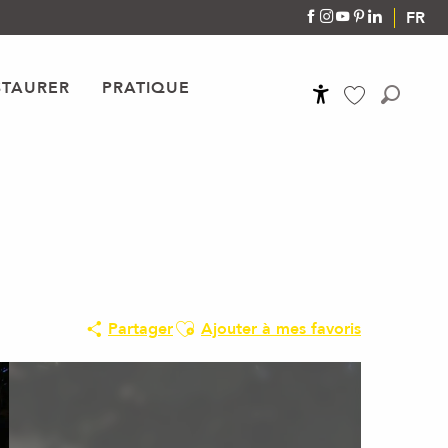
FR
STAURER
PRATIQUE
Accessibilité
Recher
Voir les favoris
Ajouter aux favoris
Partager
Ajouter à mes favoris