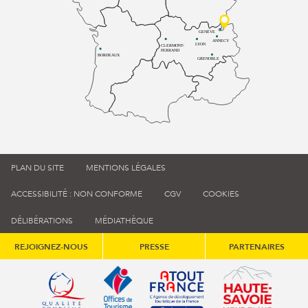
GENÈVE
ANNECY
LYON
CLERMONT-
FERRAND
BORDEAUX
GRENOBLE
PLAN DU SITE
MENTIONS LÉGALES
ACCESSIBILITÉ : NON CONFORME
CGV
COOKIES
DÉLIBÉRATIONS
MÉDIATHÈQUE
REJOIGNEZ-NOUS
PRESSE
PARTENAIRES
Qualité tourisme (s'ouvre dans une nouvelle fenêtre)
Office de tourisme de France (s'ouvre d
Atout France (s'ouvre dans une