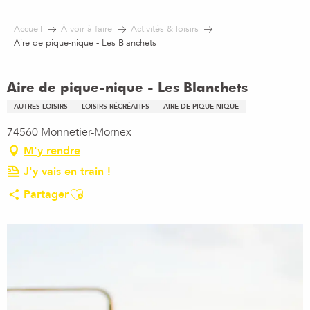
Aller
au
Accueil
À voir à faire
Activités & loisirs
contenu
Aire de pique-nique - Les Blanchets
principal
Aire de pique-nique - Les Blanchets
AUTRES LOISIRS
LOISIRS RÉCRÉATIFS
AIRE DE PIQUE-NIQUE
74560 Monnetier-Mornex
M'y rendre
J'y vais en train !
Ajouter aux favoris
Partager