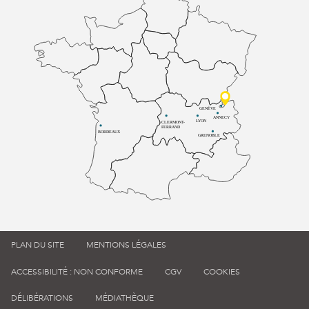
GENÈVE
ANNECY
LYON
CLERMONT-
FERRAND
BORDEAUX
GRENOBLE
PLAN DU SITE
MENTIONS LÉGALES
ACCESSIBILITÉ : NON CONFORME
CGV
COOKIES
DÉLIBÉRATIONS
MÉDIATHÈQUE