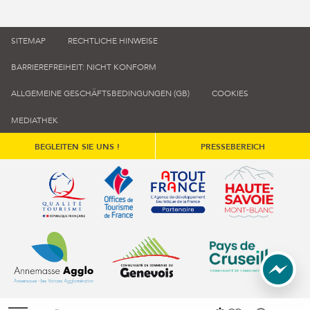
SITEMAP
RECHTLICHE HINWEISE
BARRIEREFREIHEIT: NICHT KONFORM
ALLGEMEINE GESCHÄFTSBEDINGUNGEN (GB)
COOKIES
MEDIATHEK
BEGLEITEN SIE UNS !
PRESSEBEREICH
Qualité tourisme (s'ouvre dans une nouvelle fenêtre)
Office de tourisme de France (s'ouvre d
Atout France (s'ouvre dans une
Annemasse Agglo (s'ouvre dans une nouvelle fenêtre)
Communauté de communes du Genévois 
Communauté de commu