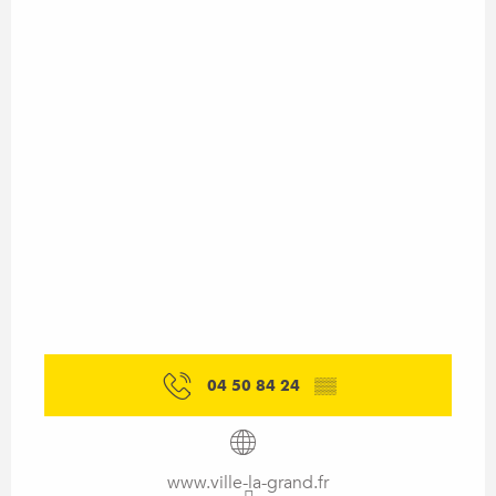
04 50 84 24
▒▒
www.ville-la-grand.fr