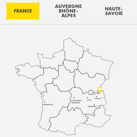
AUVERGNE
HAUTE-
FRANCE
RHÔNE-
SAVOIE
ALPES
GENÈVE
ANNECY
LYON
CLERMONT-
FERRAND
BORDEAUX
GRENOBLE