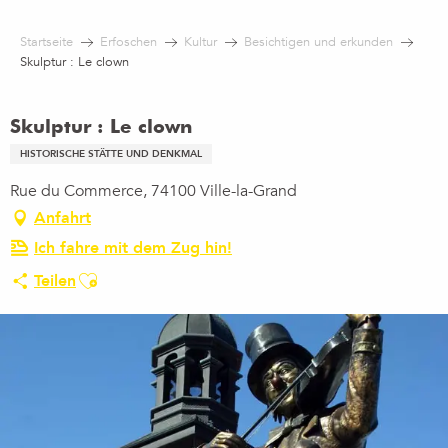
Aller
au
Startseite
Erfoschen
Kultur
Besichtigen und erkunden
contenu
Skulptur : Le clown
principal
Skulptur : Le clown
HISTORISCHE STÄTTE UND DENKMAL
Rue du Commerce, 74100 Ville-la-Grand
Anfahrt
Ich fahre mit dem Zug hin!
Ajouter aux favoris
Teilen