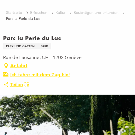
Aller
au
Startseite
Erfoschen
Kultur
Besichtigen und erkunden
contenu
Parc la Perle du Lac
principal
Parc la Perle du Lac
PARK UND GARTEN
PARK
Rue de Lausanne, CH - 1202 Genève
Anfahrt
Ich fahre mit dem Zug hin!
Ajouter aux favoris
Teilen