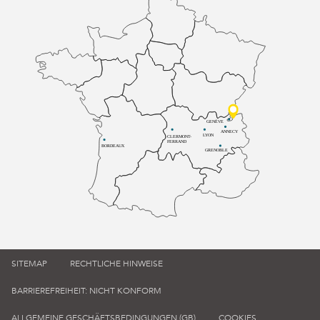
GENÈVE
ANNECY
LYON
CLERMONT-
FERRAND
BORDEAUX
GRENOBLE
SITEMAP
RECHTLICHE HINWEISE
BARRIEREFREIHEIT: NICHT KONFORM
ALLGEMEINE GESCHÄFTSBEDINGUNGEN (GB)
COOKIES