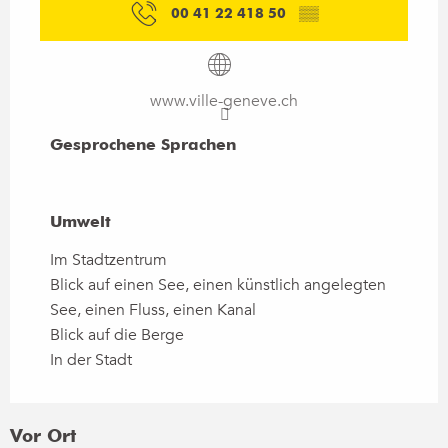
00 41 22 418 50
▒▒
www.ville-geneve.ch
Gesprochene Sprachen
Gesprochene Sprachen
Umwelt
Umwelt
Im Stadtzentrum
Blick auf einen See, einen künstlich angelegten
See, einen Fluss, einen Kanal
Blick auf die Berge
In der Stadt
Vor Ort