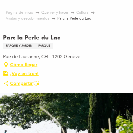
Aller
au
Página de inicio
Qué ver y hacer
Cultura
contenu
Visitas y descubrimientos
Parc la Perle du Lac
principal
Parc la Perle du Lac
PARQUE Y JARDÍN
PARQUE
Rue de Lausanne, CH - 1202 Genève
Cómo llegar
¡Voy en tren!
Ajouter aux favoris
Compartir