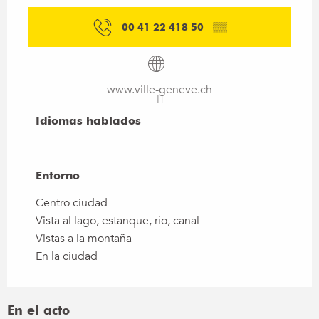
00 41 22 418 50
▒▒
www.ville-geneve.ch
Idiomas hablados
Idiomas hablados
Entorno
Entorno
Centro ciudad
Vista al lago, estanque, río, canal
Vistas a la montaña
En la ciudad
En el acto