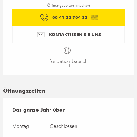
Öffnungszeiten ansehen
00 41 22 704 32
▒▒
KONTAKTIEREN SIE UNS
fondation-baur.ch
Öffnungszeiten
Das ganze Jahr über
Das ganze Jahr über
Montag
Geschlossen