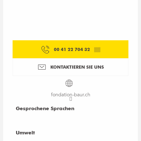
00 41 22 704 32
▒▒
KONTAKTIEREN SIE UNS
fondation-baur.ch
Gesprochene Sprachen
Gesprochene Sprachen
Umwelt
Umwelt