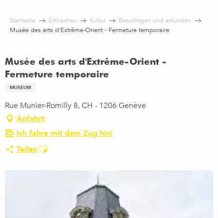
Aller
au
Startseite
Erfoschen
Kultur
Besichtigen und erkunden
contenu
Musée des arts d'Extrême-Orient - Fermeture temporaire
principal
Musée des arts d'Extrême-Orient -
Fermeture temporaire
MUSEUM
Rue Munier-Romilly 8, CH - 1206 Genève
Anfahrt
Ich fahre mit dem Zug hin!
Ajouter aux favoris
Teilen