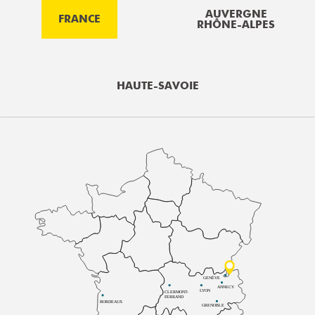
AUVERGNE
FRANCE
RHÔNE-ALPES
HAUTE-SAVOIE
GENÈVE
ANNECY
LYON
CLERMONT-
FERRAND
BORDEAUX
GRENOBLE