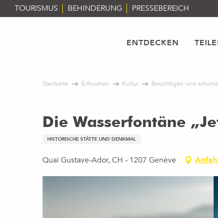
Aller
TOURISMUS
BEHINDERUNG
PRESSEBEREICH
au
contenu
principal
ENTDECKEN
TEIL
Startseite
Erfoschen
Kultur
Besichtigen und erkund
Die Wasserfontäne „Je
HISTORISCHE STÄTTE UND DENKMAL
Quai Gustave-Ador, CH - 1207 Genève
Anfah