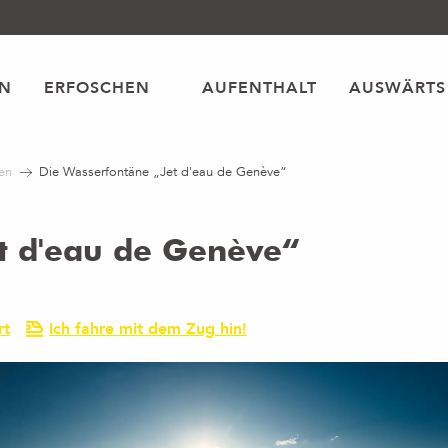
EN
ERFOSCHEN
AUFENTHALT
AUSWÄRTS
en
Die Wasserfontäne „Jet d'eau de Genève“
t d'eau de Genève“
rt
Ich fahre mit dem Zug hin!