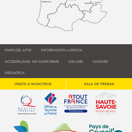
BORDEAUX
GRENOBLE
MAPA DEL SITIO
INFORMACIÓN JURÍDICA
ACCESIBILIDAD: NO CONFORME
CGV (GB)
COOKIES
MEDIATECA
ÚNETE A NOSOTROS
SALA DE PRENSA
Qualité tourisme (s'ouvre dans une nouvelle fenêtre)
Office de tourisme de France (s'ouvre d
Atout France (s'ouvre dans une
Annemasse Agglo (s'ouvre dans une nouvelle fenêtre)
Communauté de communes du Genévois 
Communauté de commu