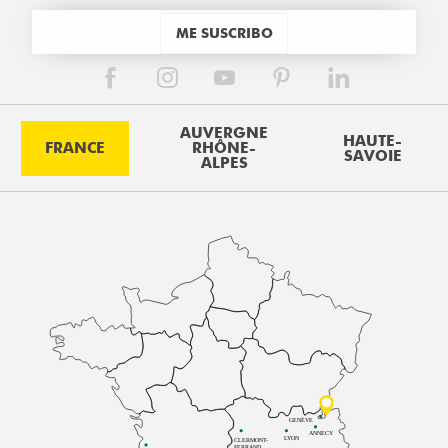
ME SUSCRIBO
AUVERGNE
HAUTE-
FRANCE
RHÔNE-
SAVOIE
ALPES
GENÈVE
ANNECY
LYON
CLERMONT-
FERRAND