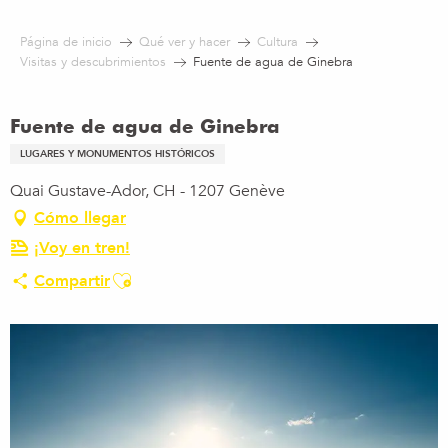
Aller
au
Página de inicio
Qué ver y hacer
Cultura
contenu
Visitas y descubrimientos
Fuente de agua de Ginebra
principal
Fuente de agua de Ginebra
LUGARES Y MONUMENTOS HISTÓRICOS
Quai Gustave-Ador, CH - 1207 Genève
Cómo llegar
¡Voy en tren!
Ajouter aux favoris
Compartir