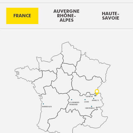
AUVERGNE
HAUTE-
FRANCE
RHÔNE-
SAVOIE
ALPES
GENÈVE
ANNECY
LYON
CLERMONT-
FERRAND
BORDEAUX
GRENOBLE