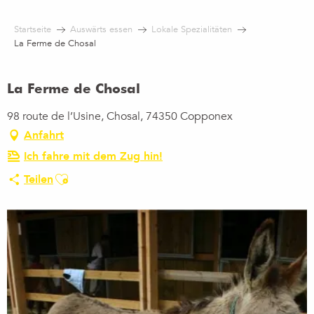
Aller
au
Startseite
Auswärts essen
Lokale Spezialitäten
contenu
La Ferme de Chosal
principal
La Ferme de Chosal
98 route de l’Usine, Chosal, 74350 Copponex
Anfahrt
Ich fahre mit dem Zug hin!
Ajouter aux favoris
Teilen