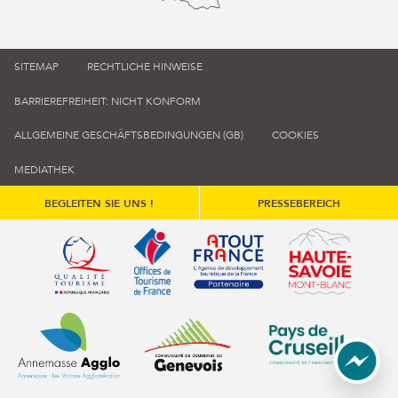
SITEMAP
RECHTLICHE HINWEISE
BARRIEREFREIHEIT: NICHT KONFORM
ALLGEMEINE GESCHÄFTSBEDINGUNGEN (GB)
COOKIES
MEDIATHEK
BEGLEITEN SIE UNS !
PRESSEBEREICH
Qualité tourisme (s'ouvre dans une nouvelle fenêtre)
Office de tourisme de France (s'ouvre d
Atout France (s'ouvre dans une
Annemasse Agglo (s'ouvre dans une nouvelle fenêtre)
Communauté de communes du Genévois 
Communauté de commu