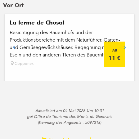
Vor Ort
La ferme de Chosal
Besichtigung des Bauernhofs und der
Produktionsbereiche mit dem Naturführer. Garten-
und Gemüsegewächshäuser. Begegnung mit den
AB
Eseln und den anderen Tieren des Bauernhofs.
11
€
Copponex
Aktualisiert am 04 Mai 2026 Um 10:31
gei Office de Tourisme des Monts du Genevois
(Kennung des Angebots :
5097318
)