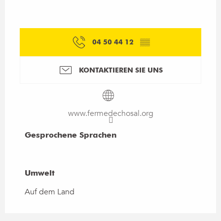
04 50 44 12
▒▒
KONTAKTIEREN SIE UNS
www.fermedechosal.org
Gesprochene Sprachen
Gesprochene Sprachen
Umwelt
Umwelt
Auf dem Land