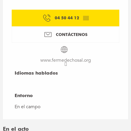
04 50 44 12
▒▒
CONTÁCTENOS
www.fermedechosal.org
Idiomas hablados
Idiomas hablados
Entorno
Entorno
En el campo
En el acto