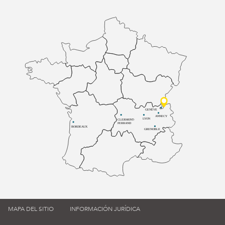
GENÈVE
ANNECY
LYON
CLERMONT-
FERRAND
BORDEAUX
GRENOBLE
MAPA DEL SITIO
INFORMACIÓN JURÍDICA