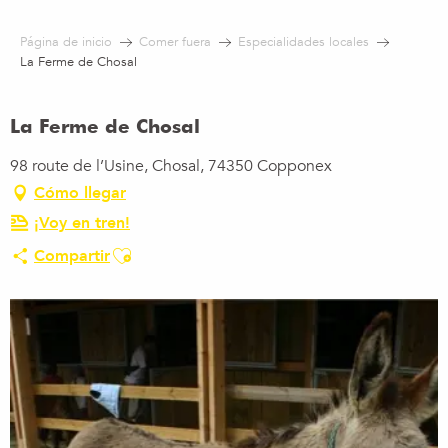
Aller
au
Página de inicio
Comer fuera
Especialidades locales
contenu
La Ferme de Chosal
principal
La Ferme de Chosal
98 route de l’Usine, Chosal, 74350 Copponex
Cómo llegar
¡Voy en tren!
Ajouter aux favoris
Compartir