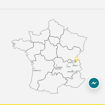
GENÈVE
ANNECY
LYON
CLERMONT-
FERRAND
BORDEAUX
GRENOBLE