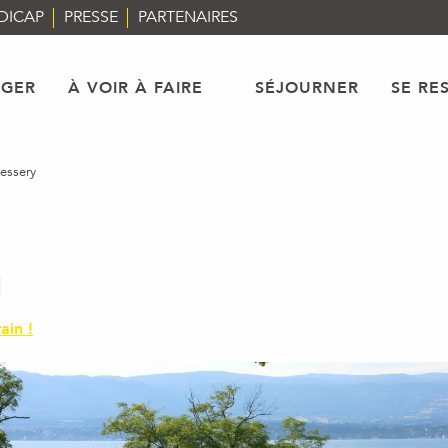
DICAP
PRESSE
PARTENAIRES
AGER
À VOIR À FAIRE
SÉJOURNER
SE RE
essery
ain !