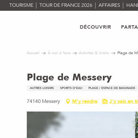
Aller
TOURISME
TOUR DE FRANCE 2026
AFFAIRES
HAN
au
contenu
principal
DÉCOUVRIR
PART
Accueil
À voir à faire
Activités & loisirs
Plage de M
Plage de Messery
AUTRES LOISIRS
SPORTS D'EAU
PLAGE / ESPACE DE BAIGNADE
74140 Messery
M'y rendre
J'y vais en tr