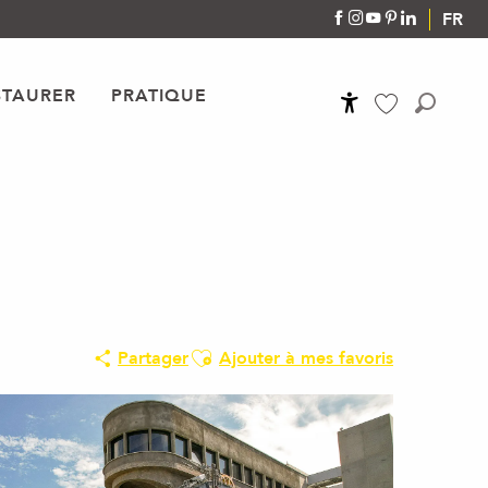
FR
STAURER
PRATIQUE
Accessibilité
Recher
Voir les favoris
Ajouter aux favoris
Partager
Ajouter à mes favoris