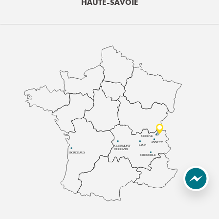
HAUTE-SAVOIE
GENÈVE
ANNECY
LYON
CLERMONT-
FERRAND
BORDEAUX
GRENOBLE