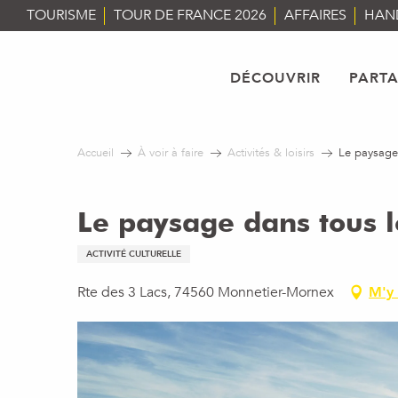
Aller
TOURISME
TOUR DE FRANCE 2026
AFFAIRES
HAN
au
contenu
principal
DÉCOUVRIR
PART
Accueil
À voir à faire
Activités & loisirs
Le paysage
Le paysage dans tous l
ACTIVITÉ CULTURELLE
Rte des 3 Lacs, 74560 Monnetier-Mornex
M'y 