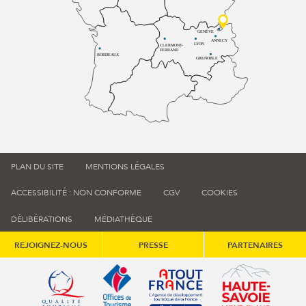
GENÈVE
ANNECY
LYON
CLERMONT-
FERRAND
BORDEAUX
GRENOBLE
PLAN DU SITE
MENTIONS LÉGALES
ACCESSIBILITÉ : NON CONFORME
CGV
COOKIES
DÉLIBÉRATIONS
MÉDIATHÈQUE
REJOIGNEZ-NOUS
PRESSE
PARTENAIRES
Qualité tourisme (s'ouvre dans une nouvelle fenêtre)
Office de tourisme de France (s'ouvre d
Atout France (s'ouvre dans une