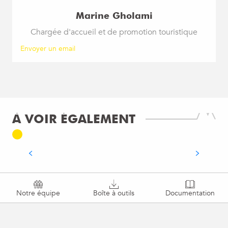
Marine Gholami
Chargée d'accueil et de promotion touristique
Envoyer un email
FACTURATION ÉLECTRONIQUE
À partir du 1er septembre 2026, l’Office de
Tourisme fait évoluer son processus de
À VOIR ÉGALEMENT
facturation afin de se conformer à la réforme
nationale de la facturation...
LIRE LA SUITE
Notre équipe
Boîte à outils
Documentation