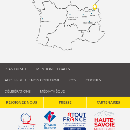
GENÈVE
ANNECY
LYON
CLERMONT-
FERRAND
BORDEAUX
GRENOBLE
PLAN DU SITE
MENTIONS LÉGALES
ACCESSIBILITÉ : NON CONFORME
CGV
COOKIES
DÉLIBÉRATIONS
MÉDIATHÈQUE
REJOIGNEZ-NOUS
PRESSE
PARTENAIRES
Qualité tourisme (s'ouvre dans une nouvelle fenêtre)
Office de tourisme de France (s'ouvre d
Atout France (s'ouvre dans une