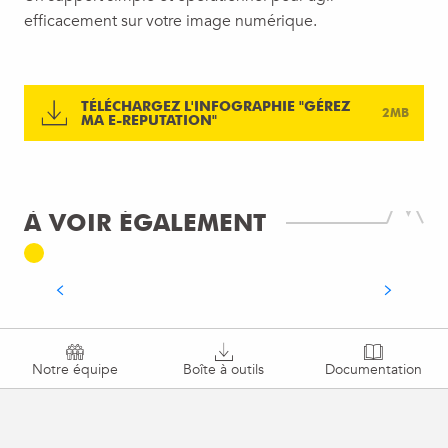
efficacement sur votre image numérique.
TÉLÉCHARGEZ L'INFOGRAPHIE "GÉREZ
2MB
METTEZ VOS INFORMATIONS À
MA E-REPUTATION"
JOUR
Dans le cadre des partenariats 2026, vos fiches
vont bientôt prendre un nouveau souffle grâce
À VOIR ÉGALEMENT
à notre outil Dahub. Après avoir validé votre
formulaire, vous recevrez un e-mail...
LIRE LA SUITE
Notre équipe
Boîte à outils
Documentation