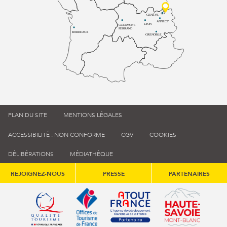
GENÈVE
ANNECY
LYON
CLERMONT-
FERRAND
BORDEAUX
GRENOBLE
PLAN DU SITE
MENTIONS LÉGALES
ACCESSIBILITÉ : NON CONFORME
CGV
COOKIES
DÉLIBÉRATIONS
MÉDIATHÈQUE
REJOIGNEZ-NOUS
PRESSE
PARTENAIRES
Qualité tourisme (s'ouvre dans une nouvelle fenêtre)
Office de tourisme de France (s'ouvre d
Atout France (s'ouvre dans une