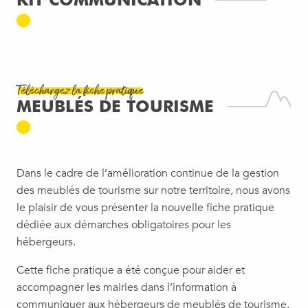
GENEVOIS
Comme vous le savez, depuis le 1er janvier,
notre destination a franchi un nouveau cap. La
Communauté de Communes du Pays de
Cruseilles a rejoint Annemasse Agglo et la...
Téléchargez la fiche pratique
MEUBLÉS DE TOURISME
LIRE LA SUITE
Dans le cadre de l’amélioration continue de la gestion
des meublés de tourisme sur notre territoire, nous avons
le plaisir de vous présenter la nouvelle fiche pratique
dédiée aux démarches obligatoires pour les
hébergeurs.
Cette fiche pratique a été conçue pour aider et
accompagner les mairies dans l’information à
communiquer aux hébergeurs de meublés de tourisme.