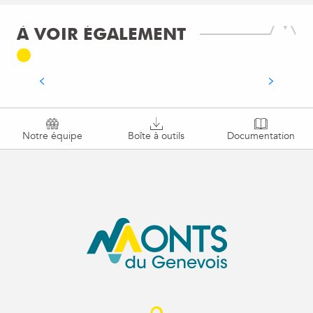
Notre ambition ? Un agenda des événements
plus complet et qualitatif à destination des
À VOIR ÉGALEMENT
visiteurs. Participez à la démarche, on vous
explique tout ! C’est l’une des questions...
LIRE LA SUITE
Notre équipe
Boîte à outils
Documentation