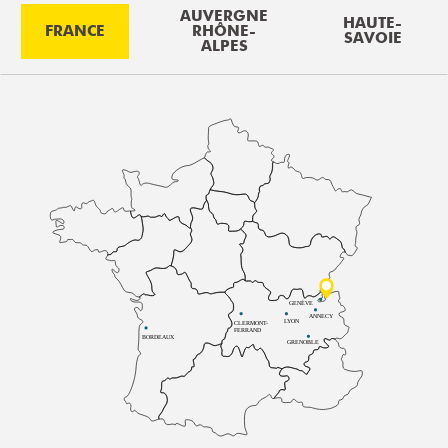
AUVERGNE
HAUTE-
FRANCE
RHÔNE-
SAVOIE
ALPES
GENÈVE
ANNECY
LYON
CLERMONT-
FERRAND
BORDEAUX
GRENOBLE