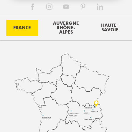
AUVERGNE
HAUTE-
FRANCE
RHÔNE-
SAVOIE
ALPES
GENÈVE
ANNECY
LYON
CLERMONT-
FERRAND
BORDEAUX
GRENOBLE