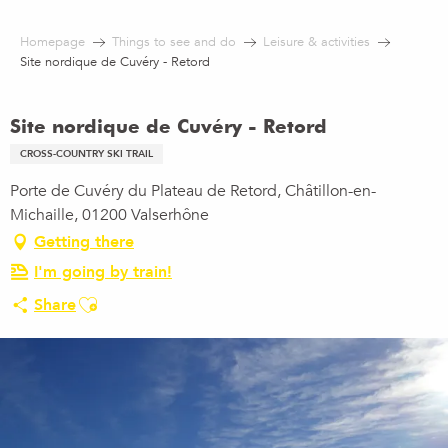
Aller
au
Homepage
Things to see and do
Leisure & activities
contenu
Site nordique de Cuvéry - Retord
principal
Site nordique de Cuvéry - Retord
CROSS-COUNTRY SKI TRAIL
Porte de Cuvéry du Plateau de Retord, Châtillon-en-
Michaille, 01200 Valserhône
Getting there
I'm going by train!
Ajouter aux favoris
Share