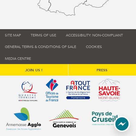
SITE MAP
TERMS OF USE
ACCESSIBILITY: NON-COMPLIANT
GENERAL TERMS & CONDITIONS OF SALE
COOKIES
MEDIA CENTRE
JOIN US !
PRESS
Qualité tourisme (s'ouvre dans une nouvelle fenêtre)
Office de tourisme de France (s'ouvre d
Atout France (s'ouvre dans une
Annemasse Agglo (s'ouvre dans une nouvelle fenêtre)
Communauté de communes du Genévois 
Communauté de commu