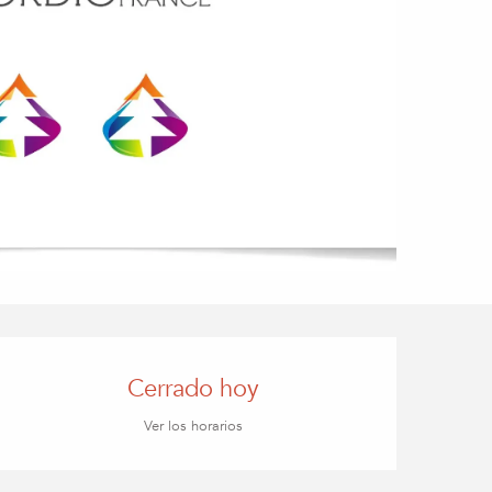
Horarios y datos de co
Cerrado hoy
Ver los horarios