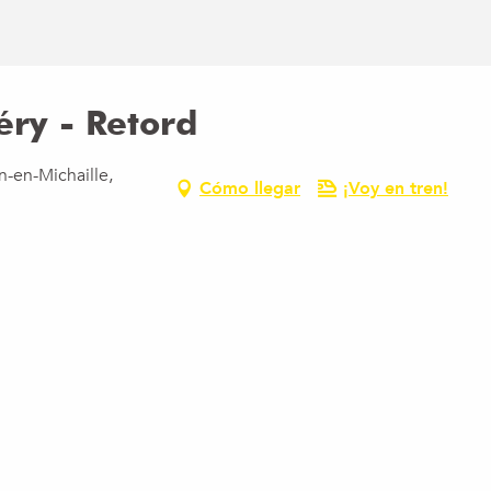
éry - Retord
n-en-Michaille,
Cómo llegar
¡Voy en tren!