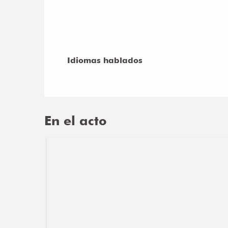
Idiomas hablados
Idiomas hablados
En el acto