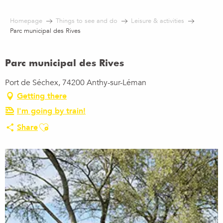
Aller
au
Homepage
Things to see and do
Leisure & activities
contenu
Parc municipal des Rives
principal
Parc municipal des Rives
Port de Séchex, 74200 Anthy-sur-Léman
Getting there
I'm going by train!
Ajouter aux favoris
Share