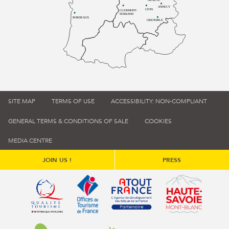
ANNECY
LYON
CLERMONT-
FERRAND
BORDEAUX
GRENOBLE
SITE MAP
TERMS OF USE
ACCESSIBILITY: NON-COMPLIANT
GENERAL TERMS & CONDITIONS OF SALE
COOKIES
MEDIA CENTRE
JOIN US !
PRESS
Qualité tourisme (s'ouvre dans une nouvelle fenêtre)
Office de tourisme de France (s'ouvre d
Atout France (s'ouvre dans une