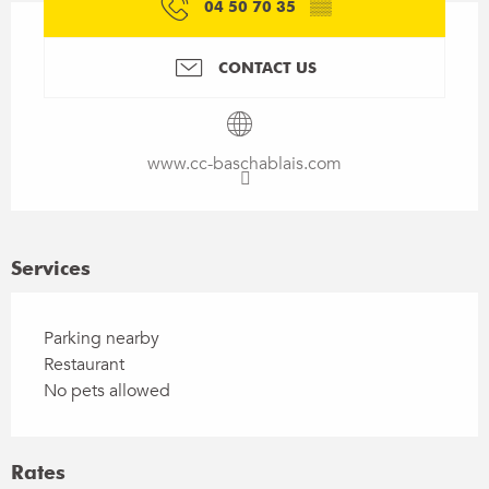
04 50 70 35
▒▒
CONTACT US
www.cc-baschablais.com
Services
Parking nearby
Restaurant
No pets allowed
Rates