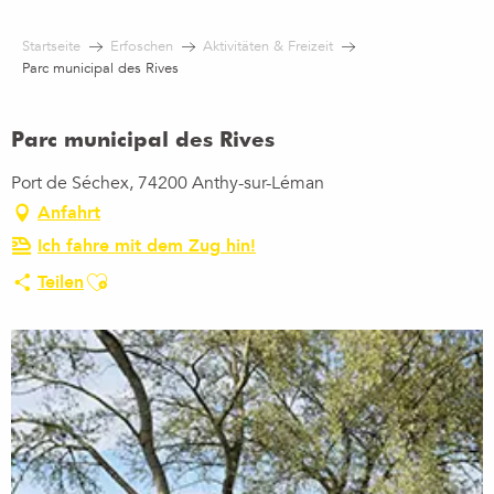
Aller
au
Startseite
Erfoschen
Aktivitäten & Freizeit
contenu
Parc municipal des Rives
principal
Parc municipal des Rives
Port de Séchex, 74200 Anthy-sur-Léman
Anfahrt
Ich fahre mit dem Zug hin!
Ajouter aux favoris
Teilen