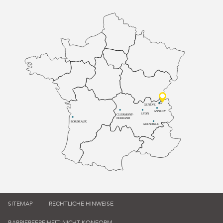
GENÈVE
ANNECY
LYON
CLERMONT-
FERRAND
BORDEAUX
GRENOBLE
SITEMAP
RECHTLICHE HINWEISE
BARRIEREFREIHEIT: NICHT KONFORM