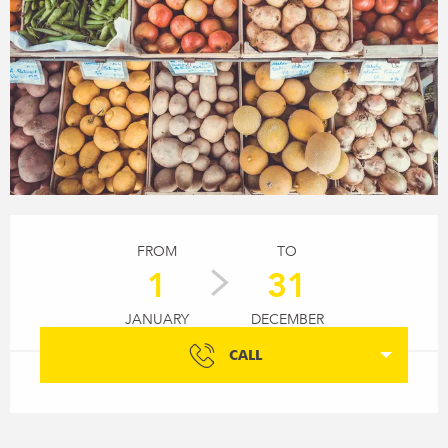
Opening hours & contact details
FROM
TO
1
31
JANUARY
DECEMBER
CALL