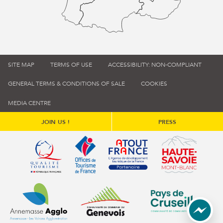
SITE MAP
TERMS OF USE
ACCESSIBILITY: NON-COMPLIANT
GENERAL TERMS & CONDITIONS OF SALE
COOKIES
MEDIA CENTRE
JOIN US !
PRESS
Qualité tourisme (s'ouvre dans une nouvelle fenêtre)
Office de tourisme de France (s'ouvre d
Atout France (s'ouvre dans une
Annemasse Agglo (s'ouvre dans une nouvelle fenêtre)
Communauté de communes du Genévois 
Communauté de commu