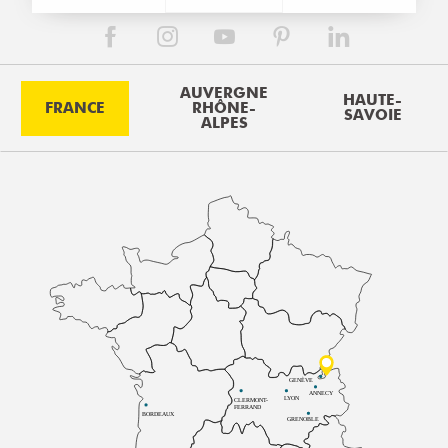
AUVERGNE
HAUTE-
FRANCE
RHÔNE-
SAVOIE
ALPES
GENÈVE
ANNECY
LYON
CLERMONT-
FERRAND
BORDEAUX
GRENOBLE