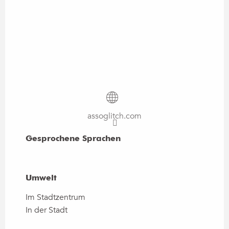
assoglitch.com
Gesprochene Sprachen
Gesprochene Sprachen
Umwelt
Umwelt
Im Stadtzentrum
In der Stadt