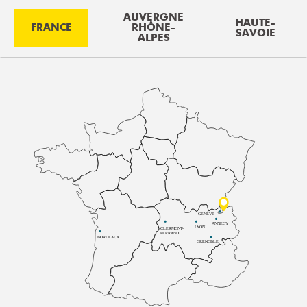
AUVERGNE
HAUTE-
FRANCE
RHÔNE-
SAVOIE
ALPES
GENÈVE
ANNECY
LYON
CLERMONT-
FERRAND
BORDEAUX
GRENOBLE