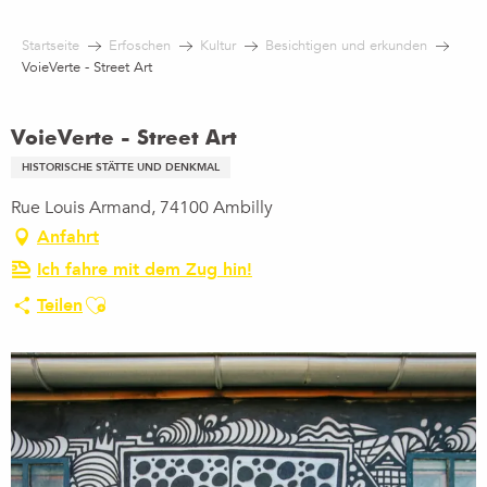
Aller
au
Startseite
Erfoschen
Kultur
Besichtigen und erkunden
contenu
VoieVerte - Street Art
principal
VoieVerte - Street Art
HISTORISCHE STÄTTE UND DENKMAL
Rue Louis Armand, 74100 Ambilly
Anfahrt
Ich fahre mit dem Zug hin!
Ajouter aux favoris
Teilen