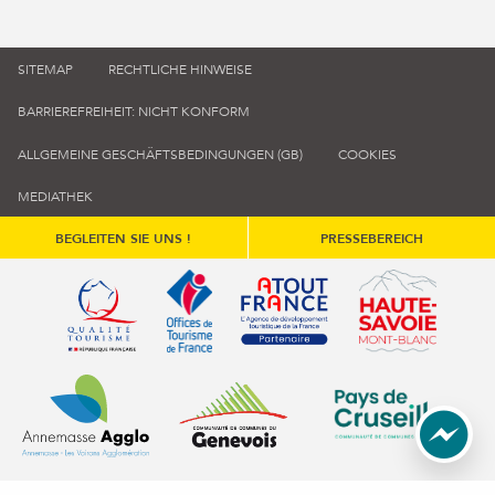
SITEMAP
RECHTLICHE HINWEISE
BARRIEREFREIHEIT: NICHT KONFORM
ALLGEMEINE GESCHÄFTSBEDINGUNGEN (GB)
COOKIES
MEDIATHEK
BEGLEITEN SIE UNS !
PRESSEBEREICH
Qualité tourisme (s'ouvre dans une nouvelle fenêtre)
Office de tourisme de France (s'ouvre d
Atout France (s'ouvre dans une
Annemasse Agglo (s'ouvre dans une nouvelle fenêtre)
Communauté de communes du Genévois 
Communauté de commu