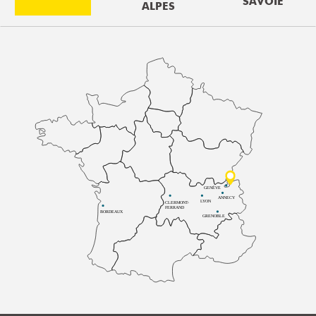
SAVOIE
ALPES
GENÈVE
ANNECY
LYON
CLERMONT-
FERRAND
BORDEAUX
GRENOBLE