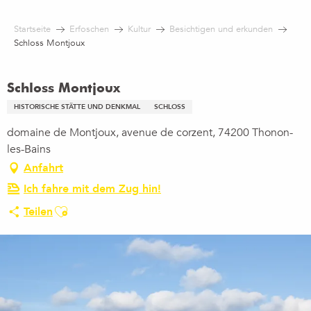
Aller
au
Startseite
Erfoschen
Kultur
Besichtigen und erkunden
contenu
Schloss Montjoux
principal
Schloss Montjoux
HISTORISCHE STÄTTE UND DENKMAL
SCHLOSS
domaine de Montjoux, avenue de corzent, 74200 Thonon-
les-Bains
Anfahrt
Ich fahre mit dem Zug hin!
Ajouter aux favoris
Teilen