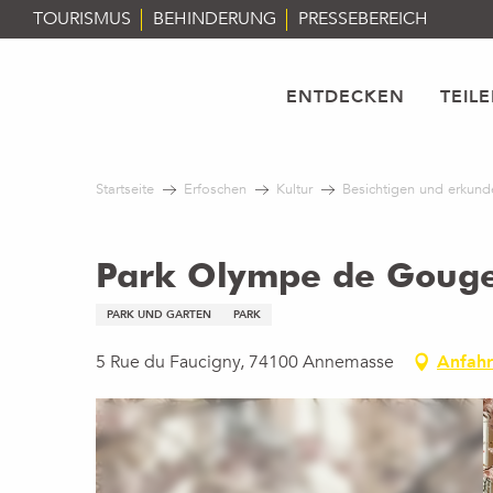
Aller
TOURISMUS
BEHINDERUNG
PRESSEBEREICH
au
contenu
principal
ENTDECKEN
TEIL
Startseite
Erfoschen
Kultur
Besichtigen und erkund
Park Olympe de Goug
PARK UND GARTEN
PARK
5 Rue du Faucigny, 74100 Annemasse
Anfahr