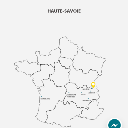
HAUTE-SAVOIE
GENÈVE
ANNECY
LYON
CLERMONT-
FERRAND
BORDEAUX
GRENOBLE