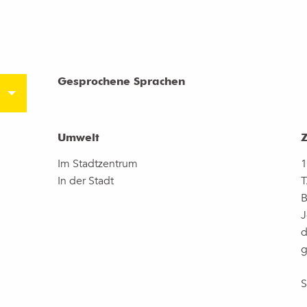
Gesprochene Sprachen
Gesprochene Sprachen
Umwelt
Umwelt
Im Stadtzentrum
1
In der Stadt
T
B
J
d
g
S