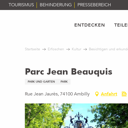
Aller
TOURISMUS
BEHINDERUNG
PRESSEBEREICH
au
contenu
principal
ENTDECKEN
TEIL
Startseite
Erfoschen
Kultur
Besichtigen und erkund
Parc Jean Beauquis
PARK UND GARTEN
PARK
Rue Jean Jaurès, 74100 Ambilly
Anfahrt