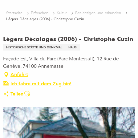
Aller
au
Startseite
Erfoschen
Kultur
Besichtigen und erkunden
contenu
Légers Décalages (2006) - Christophe Cuzin
principal
Légers Décalages (2006) - Christophe Cuzin
HISTORISCHE STÄTTE UND DENKMAL
HAUS
Façade Est, Villa du Parc (Parc Montessuit), 12 Rue de
Genève, 74100 Annemasse
Anfahrt
Ich fahre mit dem Zug hin!
Ajouter aux favoris
Teilen