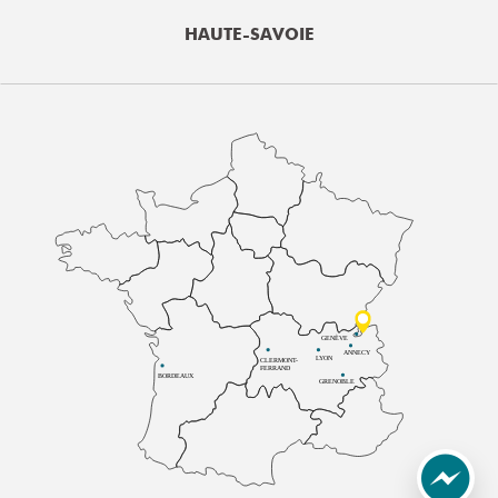
HAUTE-SAVOIE
GENÈVE
ANNECY
LYON
CLERMONT-
FERRAND
BORDEAUX
GRENOBLE