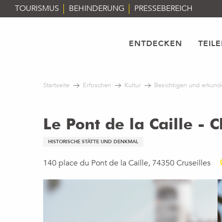
Aller
TOURISMUS
BEHINDERUNG
PRESSEBEREICH
au
contenu
principal
ENTDECKEN
TEIL
Startseite
Erfoschen
Kultur
Besichtigen und erkund
Le Pont de la Caille - 
HISTORISCHE STÄTTE UND DENKMAL
140 place du Pont de la Caille, 74350 Cruseilles